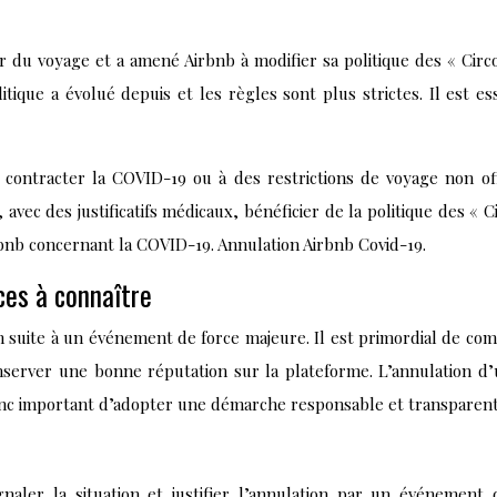
du voyage et a amené Airbnb à modifier sa politique des « Circ
olitique a évolué depuis et les règles sont plus strictes. Il est
 contracter la COVID-19 ou à des restrictions de voyage non of
 avec des justificatifs médicaux, bénéficier de la politique des 
irbnb concernant la COVID-19. Annulation Airbnb Covid-19.
ces à connaître
n suite à un événement de force majeure. Il est primordial de c
onserver une bonne réputation sur la plateforme. L’annulation d’
donc important d’adopter une démarche responsable et transparent
gnaler la situation et justifier l’annulation par un événement