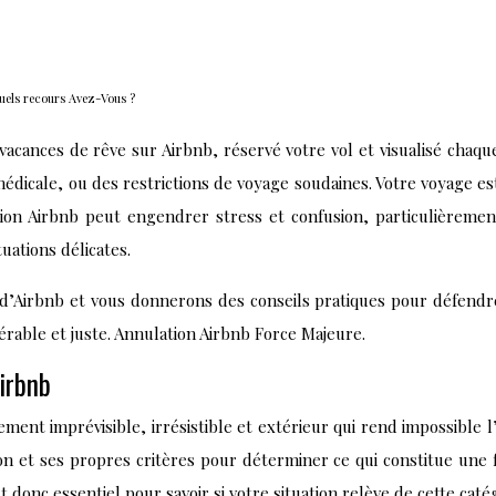
quels recours Avez-Vous ?
vacances de rêve sur Airbnb, réservé votre vol et visualisé chaqu
édicale, ou des restrictions de voyage soudaines. Votre voyage e
tion Airbnb peut engendrer stress et confusion, particulièremen
uations délicates.
 d’Airbnb et vous donnerons des conseils pratiques pour défend
rable et juste. Annulation Airbnb Force Majeure.
irbnb
ent imprévisible, irrésistible et extérieur qui rend impossible l
tion et ses propres critères pour déterminer ce qui constitue une
 donc essentiel pour savoir si votre situation relève de cette caté