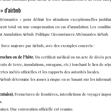
 » d’airbnb
tténuantes » pour définir les situations exceptionnelles justifi
 total ou une compensation en cas d’annulation. Les conditions d
 Annulation Airbnb. Politique Circonstances Atténuantes Airbnb.
 force majeure par Airbnb, avec des exemples concrets :
roches ou de l’hôte.
Un certificat médical ou un acte de décès pe
ts de terre, inondations, ouragans, etc.) touchant le lieu de séj
rtes météo officielles et les rapports des autorités locales.
Airbnb détermine les zones à risque en se basant sur les informati
entales).
Fermetures de frontières, interdictions de voyager imposé
s.
ssises. Une convocation officielle est requise.